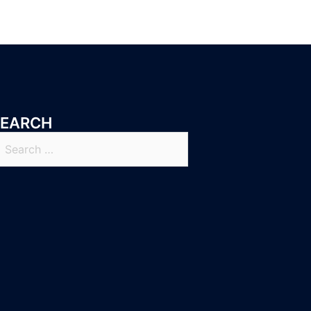
SEARCH
earch
r: