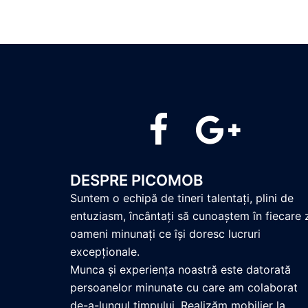
PicoMob
PicoMob
DESPRE PICOMOB
Suntem o echipă de tineri talentați, plini de
entuziasm, încântați să cunoaștem în fiecare 
oameni minunați ce își doresc lucruri
excepționale.
Munca și experiența noastră este datorată
persoanelor minunate cu care am colaborat
de-a-lungul timpului. Realizăm mobilier la