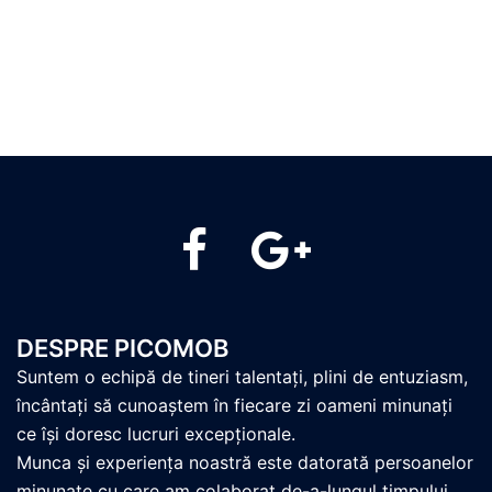
PicoMob
PicoMob
DESPRE PICOMOB
Suntem o echipă de tineri talentați, plini de entuziasm,
încântați să cunoaștem în fiecare zi oameni minunați
ce își doresc lucruri excepționale.
Munca și experiența noastră este datorată persoanelor
minunate cu care am colaborat de-a-lungul timpului.