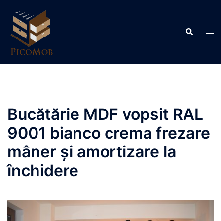
Skip
to
Search
content
Tog
men
Bucătărie MDF vopsit RAL
9001 bianco crema frezare
mâner și amortizare la
închidere