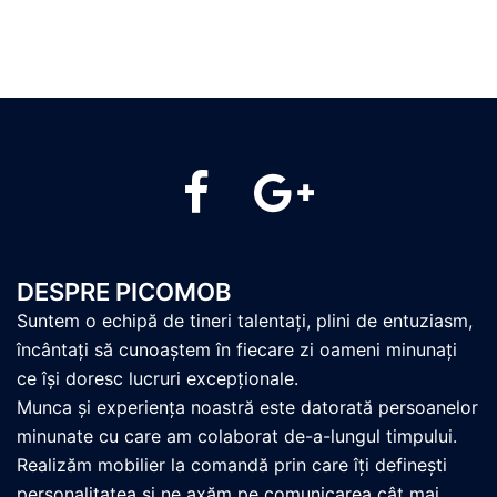
PicoMob
PicoMob
DESPRE PICOMOB
Suntem o echipă de tineri talentați, plini de entuziasm,
încântați să cunoaștem în fiecare zi oameni minunați
ce își doresc lucruri excepționale.
Munca și experiența noastră este datorată persoanelor
minunate cu care am colaborat de-a-lungul timpului.
Realizăm mobilier la comandă prin care îți definești
personalitatea și ne axăm pe comunicarea cât mai