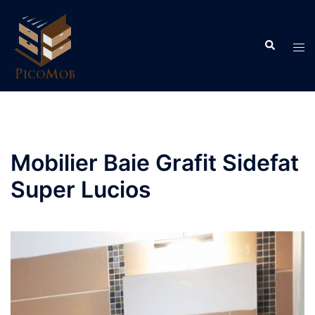
Skip
to
Search
content
Tog
men
Mobilier Baie Grafit Sidefat
Super Lucios