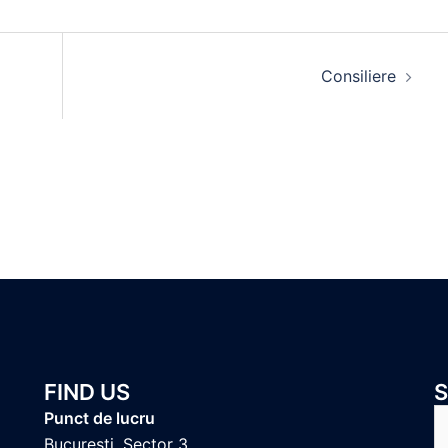
Consiliere
FIND US
S
Punct de lucru
fo
Bucuresti, Sector 3