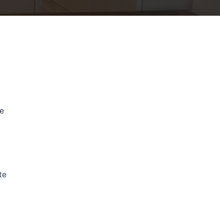
le
te