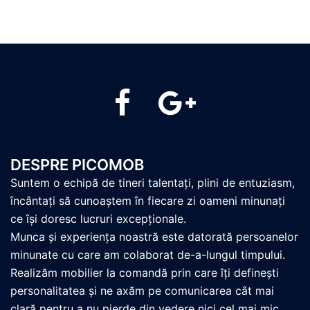
PicoMob
PicoMob
DESPRE PICOMOB
Suntem o echipă de tineri talentați, plini de entuziasm,
încântați să cunoaștem în fiecare zi oameni minunați
ce își doresc lucruri excepționale.
Munca și experiența noastră este datorată persoanelor
minunate cu care am colaborat de-a-lungul timpului.
Realizăm mobilier la comandă prin care îți definești
personalitatea și ne axăm pe comunicarea cât mai
clară pentru a nu pierde din vedere nici cel mai mic