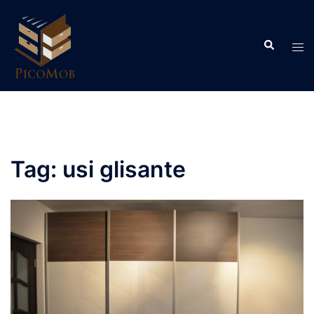
Skip
to
Search
content
Tog
men
Tag:
usi glisante